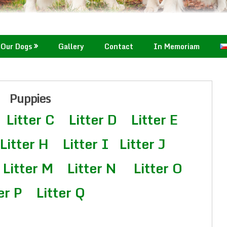
Our Dogs
Gallery
Contact
In Memoriam
Puppies
Litter C
Litter D
Litter E
Litter H
Litter I
Litter J
Litter M
Litter N
Litter O
er P
Litter Q