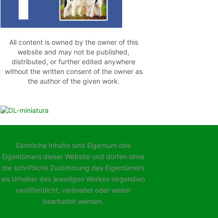
All content is owned by the owner of this
website and may not be published,
distributed, or further edited anywhere
without the written consent of the owner as
the author of the given work.
Sämtliche Inhalte sind Eigentum des
Eigentümers dieser Website und dürfen ohne
die schriftliche Zustimmung des Eigentümers
als Urheber des jeweiligen Werkes nirgendwo
veröffentlicht, verbreitet oder weiter
bearbeitet werden.