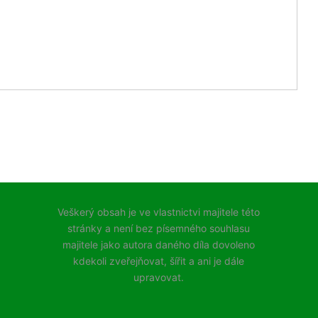
Veškerý obsah je ve vlastnictvi majitele této
stránky a není bez písemného souhlasu
majitele jako autora daného díla dovoleno
kdekoli zveřejňovat, šířit a ani je dále
upravovat.