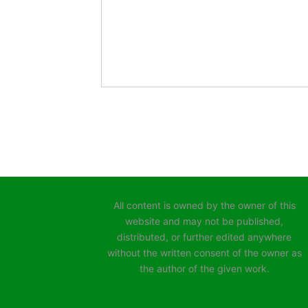
All content is owned by the owner of this
website and may not be published,
distributed, or further edited anywhere
without the written consent of the owner as
the author of the given work.