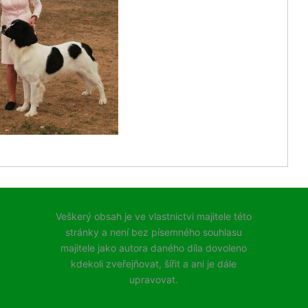
Veškerý obsah je ve vlastnictvi majitele této
stránky a není bez písemného souhlasu
majitele jako autora daného díla dovoleno
kdekoli zveřejňovat, šířit a ani je dále
upravovat.