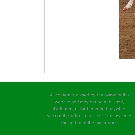
All content is owned by the owner of this
website and may not be published,
distributed, or further edited anywhere
without the written consent of the owner as
the author of the given work.