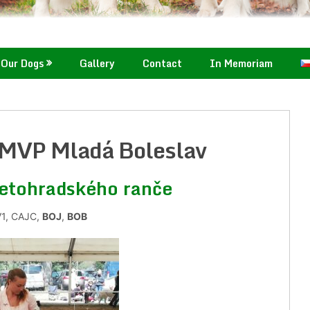
Our Dogs
Gallery
Contact
In Memoriam
MVP Mladá Boleslav
etohradského ranče
V1, CAJC,
BOJ
,
BOB