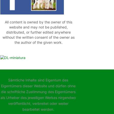
All content is owned by the owner of this
website and may not be published,
distributed, or further edited anywhere
without the written consent of the owner as
the author of the given work.
Sämtliche Inhalte sind Eigentum des
Eigentümers dieser Website und dürfen ohne
die schriftliche Zustimmung des Eigentümers
als Urheber des jeweiligen Werkes nirgendwo
veröffentlicht, verbreitet oder weiter
bearbeitet werden.