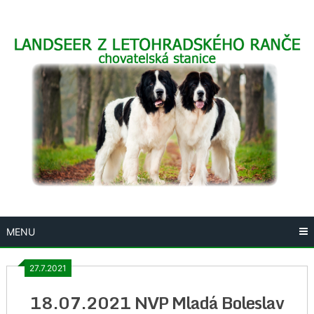
Skip
to
content
MENU
27.7.2021
18.07.2021 NVP Mladá Boleslav