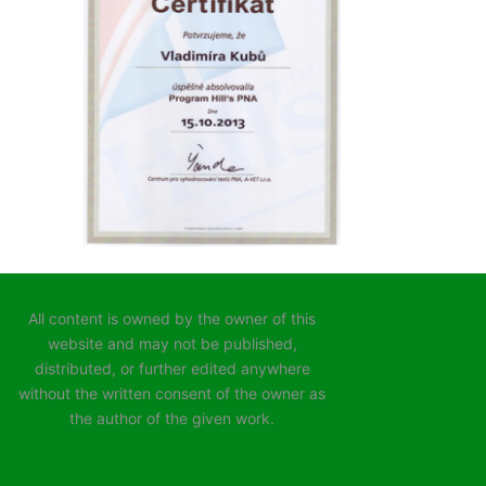
All content is owned by the owner of this
website and may not be published,
distributed, or further edited anywhere
without the written consent of the owner as
the author of the given work.