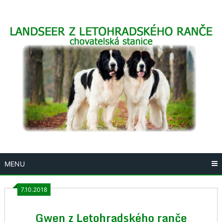
Skip
to
content
MENU
7.10.2018
Gwen z Letohradského ranče