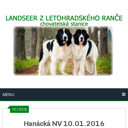
Skip
to
content
MENU
10.1.2016
Hanácká NV 10.01.2016